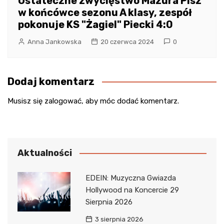
Ostateczne zwycięstwo Mazura Pisz
w końcówce sezonu A klasy, zespół
pokonuje KS "Żagiel" Piecki 4:0
Anna Jankowska
20 czerwca 2024
0
Dodaj komentarz
Musisz się
zalogować
, aby móc dodać komentarz.
Aktualności
EDEIN: Muzyczna Gwiazda
Hollywood na Koncercie 29
Sierpnia 2026
3 sierpnia 2026