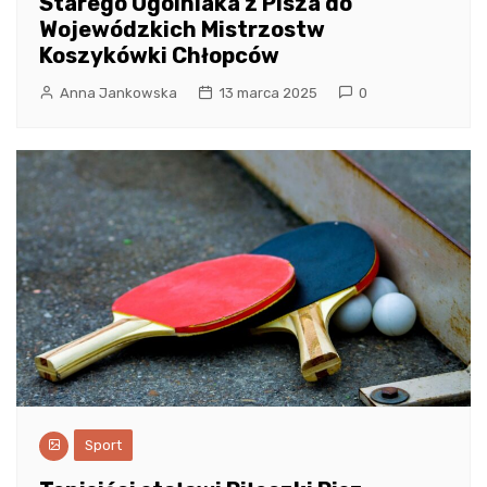
Starego Ogólniaka z Pisza do
Wojewódzkich Mistrzostw
Koszykówki Chłopców
Anna Jankowska
13 marca 2025
0
Sport