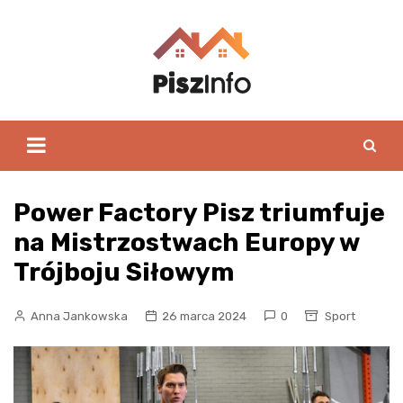
Skip
to
content
Power Factory Pisz triumfuje
na Mistrzostwach Europy w
Trójboju Siłowym
Anna Jankowska
26 marca 2024
0
Sport