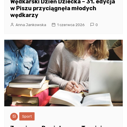
Wędkarski Dzień Dziecka – 31. edycja
w Piszu przyciągnęła młodych
wędkarzy
Anna Jankowska
1 czerwca 2026
0
Sport