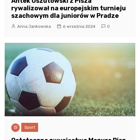
Antek Oszutowski z Pisza
rywalizował na europejskim turnieju
szachowym dla juniorów w Pradze
Anna Jankowska
6 września 2024
0
Sport