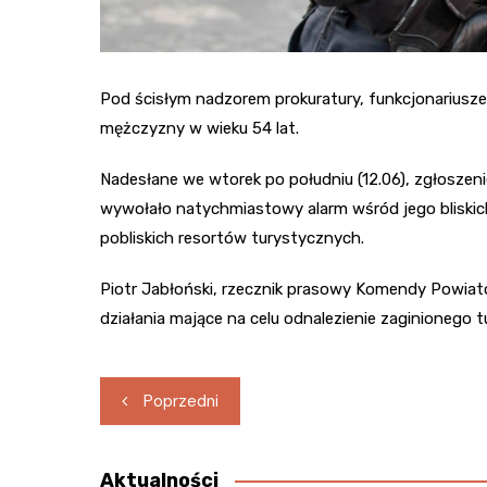
Pod ścisłym nadzorem prokuratury, funkcjonariusze 
mężczyzny w wieku 54 lat.
Nadesłane we wtorek po południu (12.06), zgłoszen
wywołało natychmiastowy alarm wśród jego bliskich
pobliskich resortów turystycznych.
Piotr Jabłoński, rzecznik prasowy Komendy Powiatow
działania mające na celu odnalezienie zaginionego t
Nawigacja
Poprzedni
wpisu
Aktualności