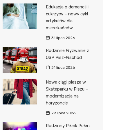
Pozostałe
Sport i rozrywka
Restaur
Okulista
Myjnia 
Bibliote
Kręgieln
Edukacja o demencji i
cukrzycy – nowy cykl
Zwierzęta
Fizjoter
Pomoc 
Przedsz
Klub
Sklep z
artykułów dla
Sklepy specjalistyczne
Przycho
Stacja 
Wesele
Wetery
Jubiler
mieszkańców
31 lipca 2026
Sieci handlowe
Stacja p
Siłownia
Optyk
Lidl
Rodzinne Wyzwanie z
Usługi
Mechan
Sklep w
Dino
Drukarn
OSP Pisz-Wschód
Księgar
Kauflan
Dorabia
31 lipca 2026
Sklep r
Stokrot
Lombar
Nowe ciągi piesze w
Kwiaciar
Żabka
Geodet
Skateparku w Piszu –
modernizacja na
Hebe
Meble n
horyzoncie
JYSK
Taxi
29 lipca 2026
Media E
Fotogra
Rodzinny Piknik Pełen