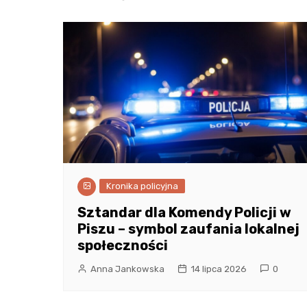
Kronika policyjna
Sztandar dla Komendy Policji w
Piszu – symbol zaufania lokalnej
społeczności
Anna Jankowska
14 lipca 2026
0