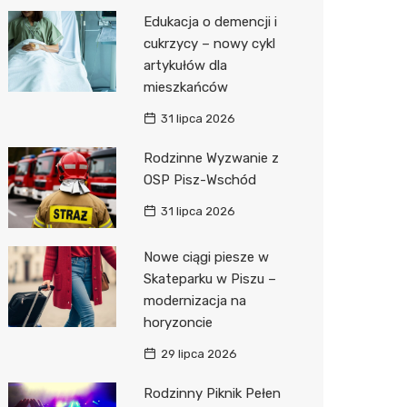
Pozostałe
Sport i rozrywka
Restaur
Okulista
Myjnia 
Bibliote
Kręgieln
Edukacja o demencji i
cukrzycy – nowy cykl
Zwierzęta
Fizjoter
Pomoc 
Przedsz
Klub
Sklep z
artykułów dla
Sklepy specjalistyczne
Przycho
Stacja 
Wesele
Wetery
Jubiler
mieszkańców
31 lipca 2026
Sieci handlowe
Stacja p
Siłownia
Optyk
Lidl
Rodzinne Wyzwanie z
Usługi
Mechan
Sklep w
Dino
Drukarn
OSP Pisz-Wschód
Księgar
Kauflan
Dorabia
31 lipca 2026
Sklep r
Stokrot
Lombar
Nowe ciągi piesze w
Kwiaciar
Żabka
Geodet
Skateparku w Piszu –
modernizacja na
Hebe
Meble n
horyzoncie
JYSK
Taxi
29 lipca 2026
Media E
Fotogra
Rodzinny Piknik Pełen