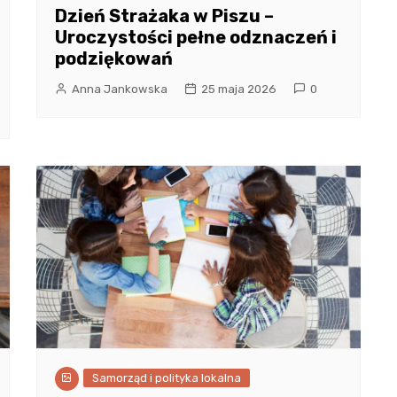
Dzień Strażaka w Piszu –
Uroczystości pełne odznaczeń i
podziękowań
Anna Jankowska
25 maja 2026
0
Samorząd i polityka lokalna