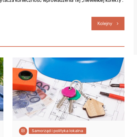
tacza konieczność wprowadzenia tej „niewielkiej korekty”.
Kolejny
Samorząd i polityka lokalna