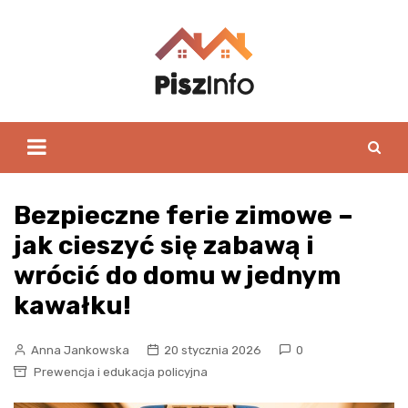
Skip
to
content
Bezpieczne ferie zimowe –
jak cieszyć się zabawą i
wrócić do domu w jednym
kawałku!
Anna Jankowska
20 stycznia 2026
0
Prewencja i edukacja policyjna