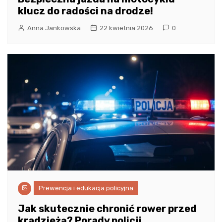
klucz do radości na drodze!
Anna Jankowska
22 kwietnia 2026
0
Prewencja i edukacja policyjna
Jak skutecznie chronić rower przed
kradzieżą? Porady policji