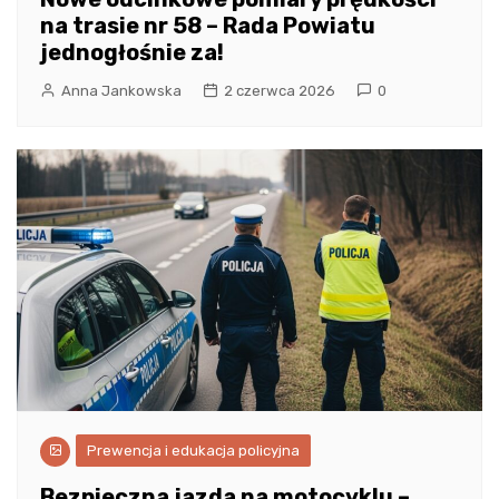
na trasie nr 58 – Rada Powiatu
jednogłośnie za!
Anna Jankowska
2 czerwca 2026
0
Prewencja i edukacja policyjna
Bezpieczna jazda na motocyklu –