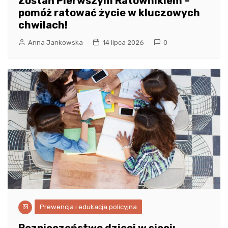
Zostań Pierwszym Ratownikiem –
pomóż ratować życie w kluczowych
chwilach!
Anna Jankowska
14 lipca 2026
0
Prewencja i edukacja policyjna
Bezpieczeństwo dzieci w sieci: