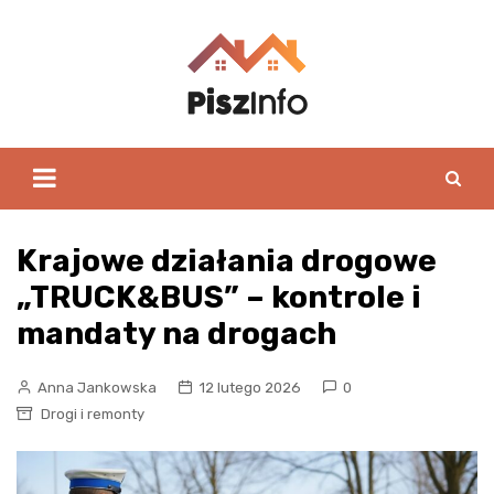
Skip
to
content
Krajowe działania drogowe
„TRUCK&BUS” – kontrole i
mandaty na drogach
Anna Jankowska
12 lutego 2026
0
Drogi i remonty