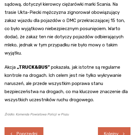
sądową, dotyczył kierowcy ciężarówki marki Scania. Na
trasie Ukta-Piecki mężczyzna zignorował obowiązujący
zakaz wjazdu dla pojazdów o DMC przekraczającej 15 ton,
co było wyjątkowo niebezpiecznym posunięciem. Warto
dodać, że zakaz ten nie dotyczy pojazdów odbierających
mleko, jednak w tym przypadku nie było mowy o takim
wyjątku.
Akcja
„TRUCK&BUS”
pokazała, jak istotne są regularne
kontrole na drogach. Ich celem jest nie tylko wykrywanie
naruszeń, ale przede wszystkim poprawa stanu
bezpieczeństwa na drogach, co ma kluczowe znaczenie dla
wszystkich uczestników ruchu drogowego.
Źródło: Komenda Powiatowa Policji w Piszu
Nawigacja
Poprzedni
Kolejny