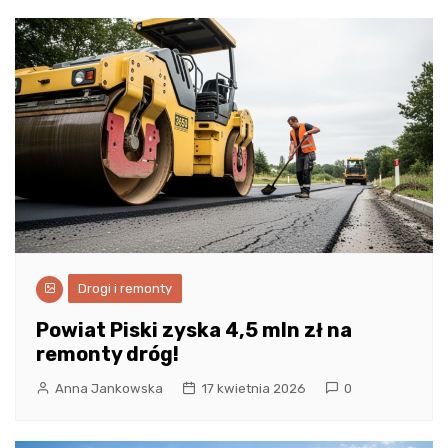
Drogi i remonty
Powiat Piski zyska 4,5 mln zł na
remonty dróg!
Anna Jankowska
17 kwietnia 2026
0