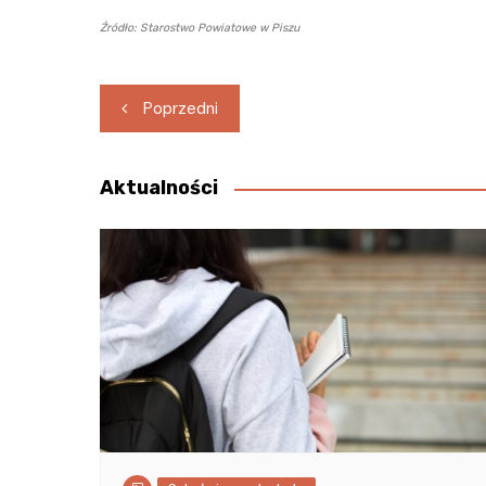
Źródło: Starostwo Powiatowe w Piszu
Nawigacja
Poprzedni
wpisu
Aktualności