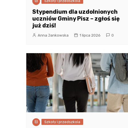
Szkoły i przedszkola
Stypendium dla uzdolnionych
uczniów Gminy Pisz – zgłoś się
już dziś!
Anna Jankowska
1 lipca 2026
0
Szkoły i przedszkola