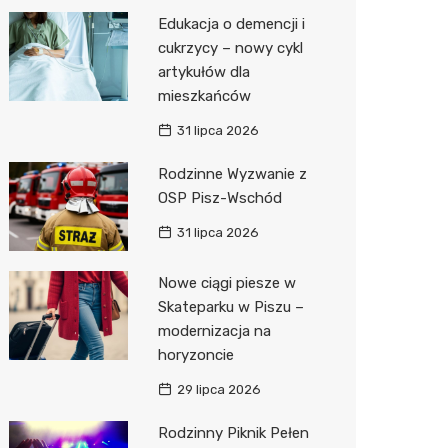
Pozostałe
Sport i rozrywka
Restaur
Okulista
Myjnia 
Bibliote
Kręgieln
Edukacja o demencji i
cukrzycy – nowy cykl
Zwierzęta
Fizjoter
Pomoc 
Przedsz
Klub
Sklep z
artykułów dla
Sklepy specjalistyczne
Przycho
Stacja 
Wesele
Wetery
Jubiler
mieszkańców
31 lipca 2026
Sieci handlowe
Stacja p
Siłownia
Optyk
Lidl
Rodzinne Wyzwanie z
Usługi
Mechan
Sklep w
Dino
Drukarn
OSP Pisz-Wschód
Księgar
Kauflan
Dorabia
31 lipca 2026
Sklep r
Stokrot
Lombar
Nowe ciągi piesze w
Kwiaciar
Żabka
Geodet
Skateparku w Piszu –
modernizacja na
Hebe
Meble n
horyzoncie
JYSK
Taxi
29 lipca 2026
Media E
Fotogra
Rodzinny Piknik Pełen