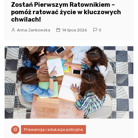
Zostań Pierwszym Ratownikiem –
pomóż ratować życie w kluczowych
chwilach!
Anna Jankowska
14 lipca 2026
0
Prewencja i edukacja policyjna