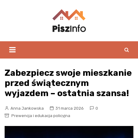
Skip
to
content
Zabezpiecz swoje mieszkanie
przed świątecznym
wyjazdem – ostatnia szansa!
Anna Jankowska
31 marca 2026
0
Prewencja i edukacja policyjna