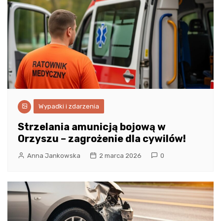
Wypadki i zdarzenia
Strzelania amunicją bojową w
Orzyszu – zagrożenie dla cywilów!
Anna Jankowska
2 marca 2026
0