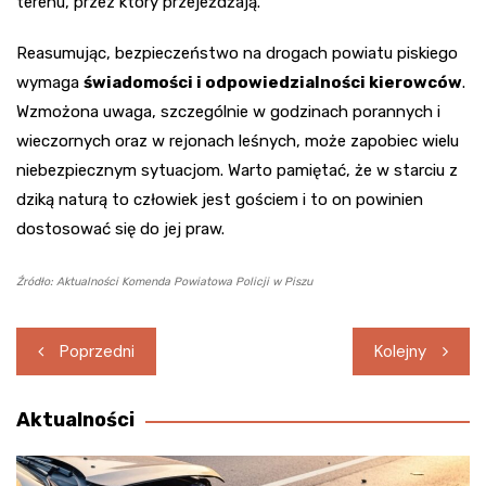
terenu, przez który przejeżdżają.
Reasumując, bezpieczeństwo na drogach powiatu piskiego
wymaga
świadomości i odpowiedzialności kierowców
.
Wzmożona uwaga, szczególnie w godzinach porannych i
wieczornych oraz w rejonach leśnych, może zapobiec wielu
niebezpiecznym sytuacjom. Warto pamiętać, że w starciu z
dziką naturą to człowiek jest gościem i to on powinien
dostosować się do jej praw.
Źródło: Aktualności Komenda Powiatowa Policji w Piszu
Nawigacja
Poprzedni
Kolejny
wpisu
Aktualności