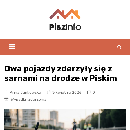
Skip
to
content
Dwa pojazdy zderzyły się z
sarnami na drodze w Piskim
Anna Jankowska
8 kwietnia 2026
0
Wypadki i zdarzenia