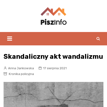
Skip
to
content
Skandaliczny akt wandalizmu
Anna Jankowska
17 sierpnia 2021
Kronika policyjna