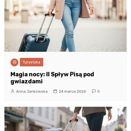
Turystyka
Magia nocy: II Spływ Pisą pod
gwiazdami
Anna Jankowska
24 marca 2026
0