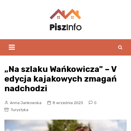
Skip
to
content
„Na szlaku Wańkowicza" – V
edycja kajakowych zmagań
nadchodzi
Anna Jankowska
8 września 2023
0
Turystyka