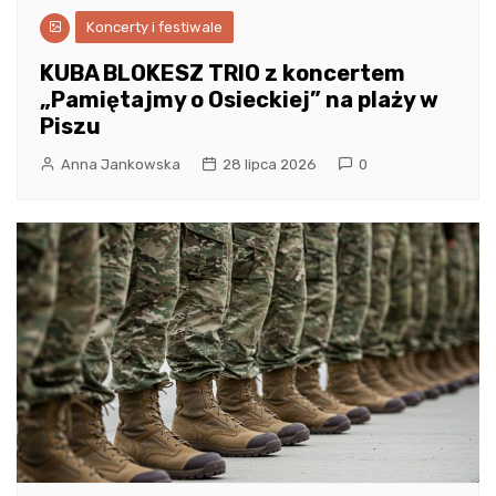
Koncerty i festiwale
KUBA BLOKESZ TRIO z koncertem
„Pamiętajmy o Osieckiej” na plaży w
Piszu
Anna Jankowska
28 lipca 2026
0