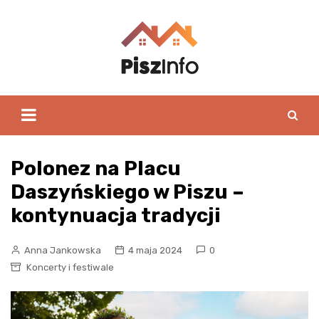
Skip
to
content
Polonez na Placu
Daszyńskiego w Piszu –
kontynuacja tradycji
Anna Jankowska
4 maja 2024
0
Koncerty i festiwale