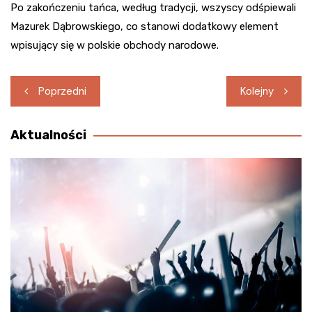
Po zakończeniu tańca, według tradycji, wszyscy odśpiewali
Mazurek Dąbrowskiego, co stanowi dodatkowy element
wpisujący się w polskie obchody narodowe.
Nawigacja
Poprzedni
Kolejny
wpisu
Aktualności