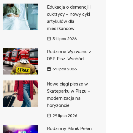
Pozostałe
Sport i rozrywka
Restaur
Okulista
Myjnia 
Bibliote
Kręgieln
Edukacja o demencji i
cukrzycy – nowy cykl
Zwierzęta
Fizjoter
Pomoc 
Przedsz
Klub
Sklep z
artykułów dla
Sklepy specjalistyczne
Przycho
Stacja 
Wesele
Wetery
Jubiler
mieszkańców
31 lipca 2026
Sieci handlowe
Stacja p
Siłownia
Optyk
Lidl
Rodzinne Wyzwanie z
Usługi
Mechan
Sklep w
Dino
Drukarn
OSP Pisz-Wschód
Księgar
Kauflan
Dorabia
31 lipca 2026
Sklep r
Stokrot
Lombar
Nowe ciągi piesze w
Kwiaciar
Żabka
Geodet
Skateparku w Piszu –
modernizacja na
Hebe
Meble n
horyzoncie
JYSK
Taxi
29 lipca 2026
Media E
Fotogra
Rodzinny Piknik Pełen