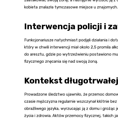
zaatakować swoją żonę, a następnie wyrzucić ją z 
kobieta znalazła tymczasowe miejsce u znajomych.
Interwencja policji i 
Funkcjonariusze natychmiast podjęli działania i dot
który w chwili interwencji miał około 2,5 promila a
do aresztu, gdzie po wytrzeźwieniu postawiono mu
fizycznego znęcania się nad swoją żoną.
Kontekst długotrwałe
Prowadzone śledztwo ujawniło, że przemoc domowa
czasie mężczyzna regularnie wszczynał kłótnie b
obraźliwego języka, wyrzucając ją z domu i grożąc
życia i zdrowia. Aktów przemocy fizycznej, takich jak