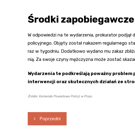
Środki zapobiegawcze
W odpowiedzi na te wydarzenia, prokurator podjął
policyjnego. Objęty został nakazem regularnego staw
raz w tygodniu. Dodatkowo wydano mu zakaz zbliżan
nią. Za swoje czyny mężczyzna może zostać skazany
Wydarzenia te podkreślają poważny problem 
interwencji oraz skutecznych działań ze stro
Źródło: Komenda Powiatowa Policji w Piszu
Nawigacja
Poprzedni
wpisu