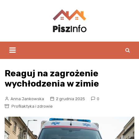
Skip
to
content
Reaguj na zagrożenie
wychłodzenia w zimie
Anna Jankowska
2 grudnia 2025
0
Profilaktyka i zdrowie