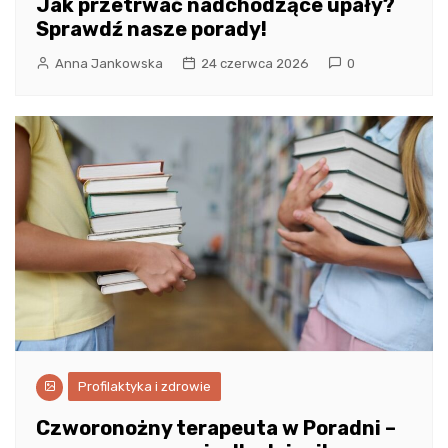
Jak przetrwać nadchodzące upały?
Sprawdź nasze porady!
Anna Jankowska
24 czerwca 2026
0
Profilaktyka i zdrowie
Czworonożny terapeuta w Poradni –