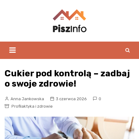
Skip
to
content
Cukier pod kontrolą – zadbaj
o swoje zdrowie!
Anna Jankowska
3 czerwca 2026
0
Profilaktyka i zdrowie