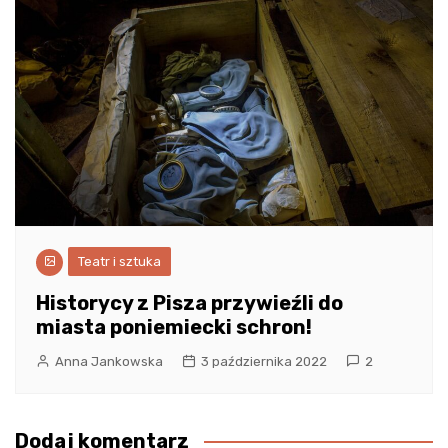
Teatr i sztuka
Historycy z Pisza przywieźli do
miasta poniemiecki schron!
Anna Jankowska
3 października 2022
2
Dodaj komentarz