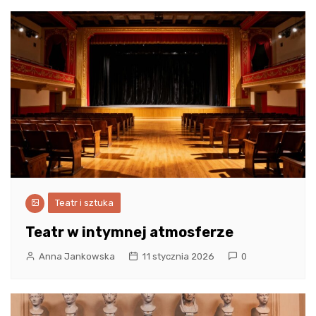
Teatr i sztuka
Teatr w intymnej atmosferze
Anna Jankowska
11 stycznia 2026
0