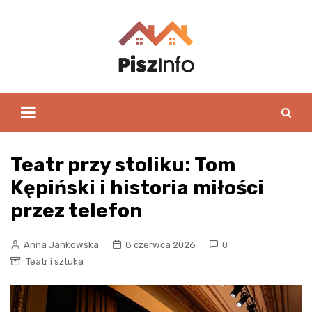
Skip
to
content
Teatr przy stoliku: Tom
Kępiński i historia miłości
przez telefon
Anna Jankowska
8 czerwca 2026
0
Teatr i sztuka