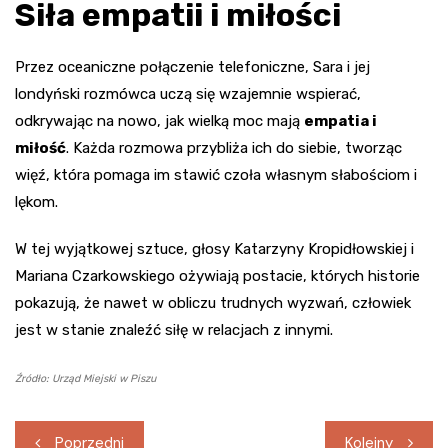
Siła empatii i miłości
Przez oceaniczne połączenie telefoniczne, Sara i jej
londyński rozmówca uczą się wzajemnie wspierać,
odkrywając na nowo, jak wielką moc mają
empatia i
miłość
. Każda rozmowa przybliża ich do siebie, tworząc
więź, która pomaga im stawić czoła własnym słabościom i
lękom.
W tej wyjątkowej sztuce, głosy Katarzyny Kropidłowskiej i
Mariana Czarkowskiego ożywiają postacie, których historie
pokazują, że nawet w obliczu trudnych wyzwań, człowiek
jest w stanie znaleźć siłę w relacjach z innymi.
Źródło: Urząd Miejski w Piszu
Nawigacja
Poprzedni
Kolejny