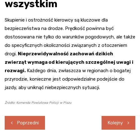
wszystkim
Skupienie i ostrożność kierowcy są kluczowe dla
bezpieczeństwa na drodze. Prędkość powinna być
dostosowana nie tylko do warunków pogodowych, ale także
do specyficznych okoliczności związanych z otoczeniem
drogi.
Nieprzewidywalność zachowań dzikich
zwierząt wymaga od kierujących szczególnej uwagi i
rozwagi.
Każdego dnia, zwłaszcza w regionach o bogatej
przyrodzie, konieczne jest odpowiedzialne podejście do
jazdy, aby uniknąć niebezpiecznych sytuacji.
Źródło: Komenda Powiatowa Policji w Piszu
Nawigacja
Poprzedni
Kolejny
wpisu