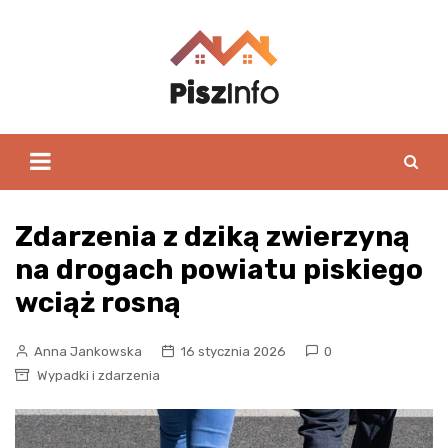
Skip
to
content
Zdarzenia z dziką zwierzyną
na drogach powiatu piskiego
wciąż rosną
Anna Jankowska
16 stycznia 2026
0
Wypadki i zdarzenia