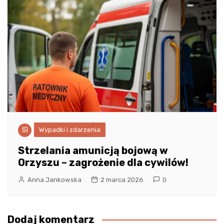
Wypadki i zdarzenia
Strzelania amunicją bojową w
Orzyszu – zagrożenie dla cywilów!
Anna Jankowska
2 marca 2026
0
Dodaj komentarz