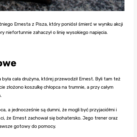
niego Ernesta z Pisza, który poniósł śmierć w wyniku akcji
ry niefortunnie zahaczył o linię wysokiego napięcia.
bowe
 była cała drużyna, której przewodził Ernest. Byli tam też
cie złożono koszulkę chłopca na trumnie, a przy całym
.
, a jednocześnie są dumni, że mogli być przyjaciółmi i
ści, że Ernest zachował się bohatersko. Jego trener oraz
 zawsze gotowy do pomocy.