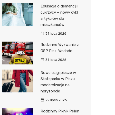
Pozostałe
Sport i rozrywka
Restaur
Okulista
Myjnia 
Bibliote
Kręgieln
Edukacja o demencji i
cukrzycy – nowy cykl
Zwierzęta
Fizjoter
Pomoc 
Przedsz
Klub
Sklep z
artykułów dla
Sklepy specjalistyczne
Przycho
Stacja 
Wesele
Wetery
Jubiler
mieszkańców
31 lipca 2026
Sieci handlowe
Stacja p
Siłownia
Optyk
Lidl
Rodzinne Wyzwanie z
Usługi
Mechan
Sklep w
Dino
Drukarn
OSP Pisz-Wschód
Księgar
Kauflan
Dorabia
31 lipca 2026
Sklep r
Stokrot
Lombar
Nowe ciągi piesze w
Kwiaciar
Żabka
Geodet
Skateparku w Piszu –
modernizacja na
Hebe
Meble n
horyzoncie
JYSK
Taxi
29 lipca 2026
Media E
Fotogra
Rodzinny Piknik Pełen