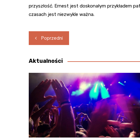
przyszłość. Ernest jest doskonałym przykładem pat
czasach jest niezwykle ważna.
Nawigacja
Poprzedni
wpisu
Aktualności