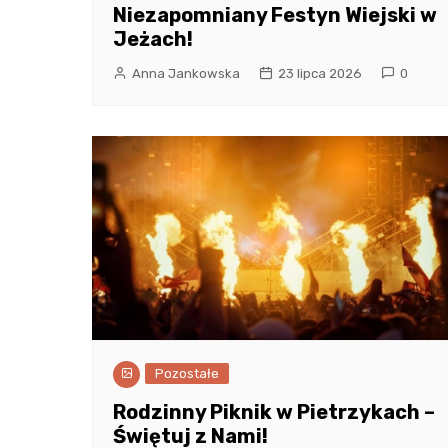
Niezapomniany Festyn Wiejski w
Jeżach!
Anna Jankowska
23 lipca 2026
0
Pozostałe
Rodzinny Piknik w Pietrzykach –
Świętuj z Nami!