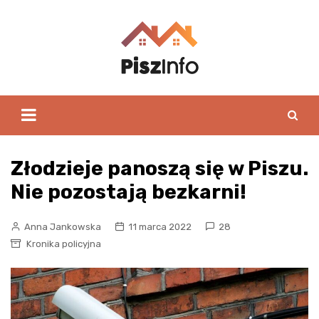
Skip
to
content
Złodzieje panoszą się w Piszu.
Nie pozostają bezkarni!
Anna Jankowska
11 marca 2022
28
Kronika policyjna