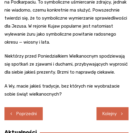
na Podkarpaciu. To symboliczne uśmiercanie zdrajcy, jednak
nie wiadomo, czemu konkretnie ma służyć. Powszechnie
twierdzi się, że to symboliczne wymierzanie sprawiedliwości
dla Jezusa. W rejonie Kujaw popularne jest natomiast
wylewanie żuru jako symboliczne powitanie radosnego
okresu — wiosny i lata.
Niektórzy przed Poniedziałkiem Wielkanocnym spodziewają
się spotkań ze zjawami i duchami, przybywających wyprosić
dla siebie jakieś prezenty. Brzmi to naprawdę ciekawie.
A Wy, macie jakieś tradycje, bez których nie wyobrażacie
sobie świąt wielkanocnych?
Nawigacja
Poprzedni
Kolejny
wpisu
Aktualności