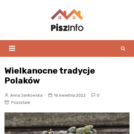
Skip
to
content
Wielkanocne tradycje
Polaków
Anna Jankowska
16 kwietnia 2022
0
Pozostałe