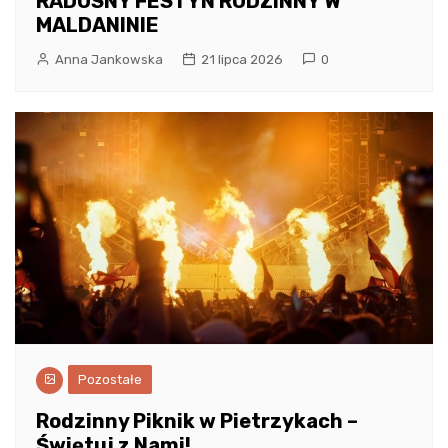
RADOSNY FESTYN RODZINNY W
MALDANINIE
Anna Jankowska
21 lipca 2026
0
Pozostałe
Rodzinny Piknik w Pietrzykach –
Świętuj z Nami!