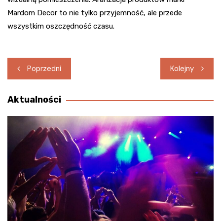
Mardom Decor to nie tylko przyjemność, ale przede
wszystkim oszczędność czasu.
Nawigacja
Poprzedni
Kolejny
wpisu
Aktualności