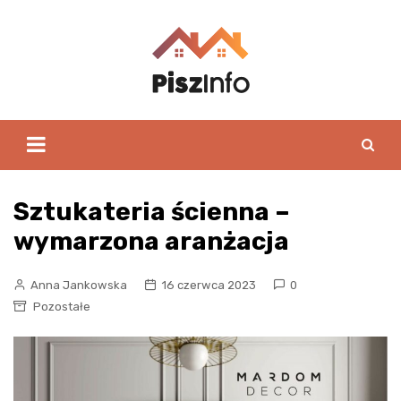
Skip
to
content
Sztukateria ścienna –
wymarzona aranżacja
Anna Jankowska
16 czerwca 2023
0
Pozostałe