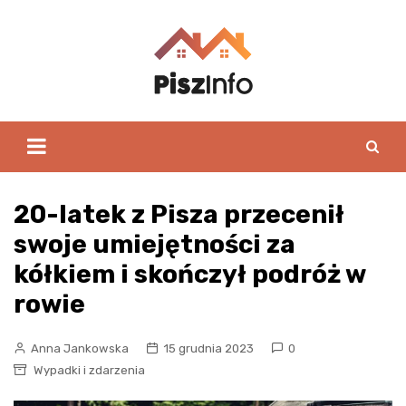
Skip
to
content
20-latek z Pisza przecenił
swoje umiejętności za
kółkiem i skończył podróż w
rowie
Anna Jankowska
15 grudnia 2023
0
Wypadki i zdarzenia