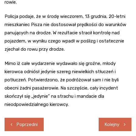
rowie.
Policja podaje, że w środę wieczorem, 13 grudnia, 20-letni
mieszkaniec Pisza nie dostosował prędkości do warunków
panujących na drodze. W rezultacie stracił kontrolę nad
pojazdem, w wyniku czego wpadł w poślizg i ostatecznie
zjechał do rowu przy drodze.
Mimo iż całe wydarzenie wydawało się groźne, młody
kierowca odniósł jedynie szereg niewielkich stłuczeń i
potłuczeń. Potwierdzono, że podróżował sam i nie byli
obecni żadni pasażerowie. Na szczęście, cały incydent
skończył się „jedynie” na strachu i mandacie dla
nieodpowiedzialnego kierowcy.
Nawigacja
Poprzedni
Kolejny
wpisu