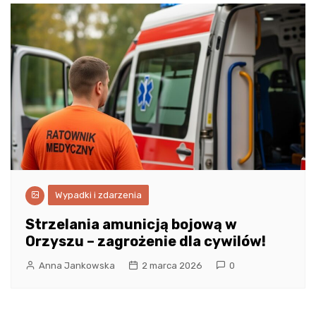
Wypadki i zdarzenia
Strzelania amunicją bojową w
Orzyszu – zagrożenie dla cywilów!
Anna Jankowska
2 marca 2026
0