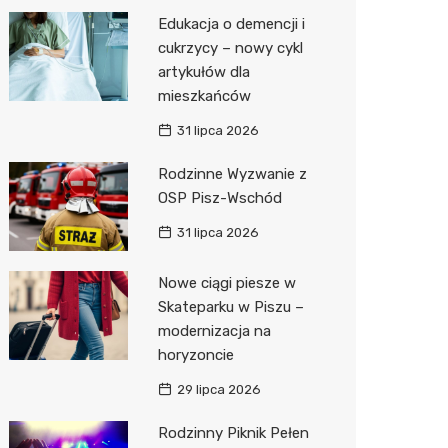
Pozostałe
Sport i rozrywka
Restaur
Okulista
Myjnia 
Bibliote
Kręgieln
Edukacja o demencji i
cukrzycy – nowy cykl
Zwierzęta
Fizjoter
Pomoc 
Przedsz
Klub
Sklep z
artykułów dla
Sklepy specjalistyczne
Przycho
Stacja 
Wesele
Wetery
Jubiler
mieszkańców
31 lipca 2026
Sieci handlowe
Stacja p
Siłownia
Optyk
Lidl
Rodzinne Wyzwanie z
Usługi
Mechan
Sklep w
Dino
Drukarn
OSP Pisz-Wschód
Księgar
Kauflan
Dorabia
31 lipca 2026
Sklep r
Stokrot
Lombar
Nowe ciągi piesze w
Kwiaciar
Żabka
Geodet
Skateparku w Piszu –
modernizacja na
Hebe
Meble n
horyzoncie
JYSK
Taxi
29 lipca 2026
Media E
Fotogra
Rodzinny Piknik Pełen