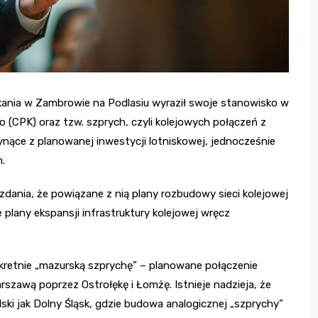
ania w Zambrowie na Podlasiu wyraził swoje stanowisko w
(CPK) oraz tzw. szprych, czyli kolejowych połączeń z
łynące z planowanej inwestycji lotniskowej, jednocześnie
.
zdania, że powiązane z nią plany rozbudowy sieci kolejowej
 plany ekspansji infrastruktury kolejowej wręcz
nkretnie „mazurską szprychę” – planowane połączenie
szawą poprzez Ostrołękę i Łomżę. Istnieje nadzieja, że
lski jak Dolny Śląsk, gdzie budowa analogicznej „szprychy”