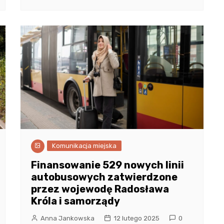
Komunikacja miejska
Finansowanie 529 nowych linii
autobusowych zatwierdzone
przez wojewodę Radosława
Króla i samorządy
Anna Jankowska
12 lutego 2025
0