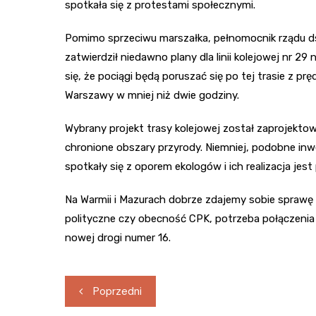
spotkała się z protestami społecznymi.
Pomimo sprzeciwu marszałka, pełnomocnik rządu ds
zatwierdził niedawno plany dla linii kolejowej nr 2
się, że pociągi będą poruszać się po tej trasie z p
Warszawy w mniej niż dwie godziny.
Wybrany projekt trasy kolejowej został zaprojekt
chronione obszary przyrody. Niemniej, podobne in
spotkały się z oporem ekologów i ich realizacja jes
Na Warmii i Mazurach dobrze zdajemy sobie sprawę z
polityczne czy obecność CPK, potrzeba połączenia 
nowej drogi numer 16.
Nawigacja
Poprzedni
wpisu