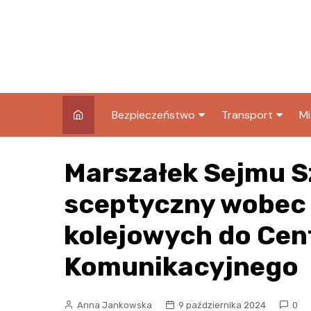
Skip
to
content
Bezpieczeństwo
Transport
Mi
Kronika policyjna
Komunikacja miej
I
Marszałek Sejmu 
Wypadki i zdarzenia
Drogi i remonty
S
l
sceptyczny wobec
Prewencja i edukacja
policyjna
Ś
kolejowych do Cen
I
Komunikacyjnego
Anna Jankowska
9 października 2024
0