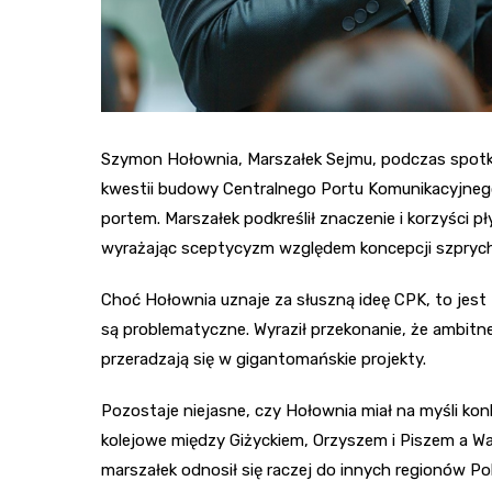
Szymon Hołownia, Marszałek Sejmu, podczas spotk
kwestii budowy Centralnego Portu Komunikacyjnego 
portem. Marszałek podkreślił znaczenie i korzyści p
wyrażając sceptycyzm względem koncepcji szprych
Choć Hołownia uznaje za słuszną ideę CPK, to jest 
są problematyczne. Wyraził przekonanie, że ambitne
przeradzają się w gigantomańskie projekty.
Pozostaje niejasne, czy Hołownia miał na myśli ko
kolejowe między Giżyckiem, Orzyszem i Piszem a War
marszałek odnosił się raczej do innych regionów Po