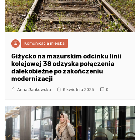
Komunikacja miejska
Giżycko na mazurskim odcinku linii
kolejowej 38 odzyska połączenia
dalekobieżne po zakończeniu
modernizacji
Anna Jankowska
8 kwietnia 2025
0