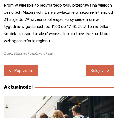
Prom w Wierzbie to jedyna tego typu przeprawa na Wielkich
Jeziorach Mazurskich. Działa wyłącznie w sezonie letnim, od
31 maja do 29 września, oferując kursy siedem dni w
tygodniu w godzinach od 11:00 do 17:40. Jest to nie tylko
środek transportu, ale również atrakcja turystyczna, która
wzbogaca ofertę regionu.
Źródło: Starostwo Powiatowe w Piszu
Nawigacja
Poprzedni
Kolejny
wpisu
Aktualności