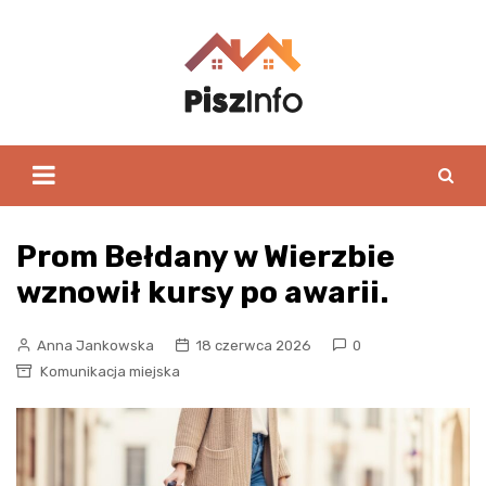
Skip
to
content
Prom Bełdany w Wierzbie
wznowił kursy po awarii.
Anna Jankowska
18 czerwca 2026
0
Komunikacja miejska