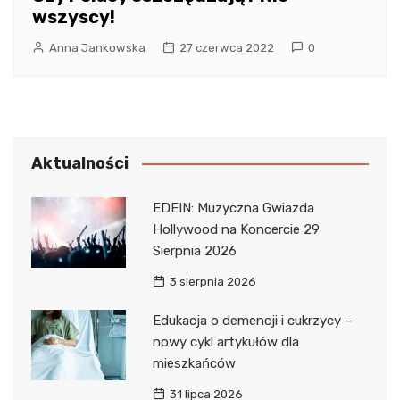
wszyscy!
Anna Jankowska
27 czerwca 2022
0
Aktualności
EDEIN: Muzyczna Gwiazda
Hollywood na Koncercie 29
Sierpnia 2026
3 sierpnia 2026
Edukacja o demencji i cukrzycy –
nowy cykl artykułów dla
mieszkańców
31 lipca 2026